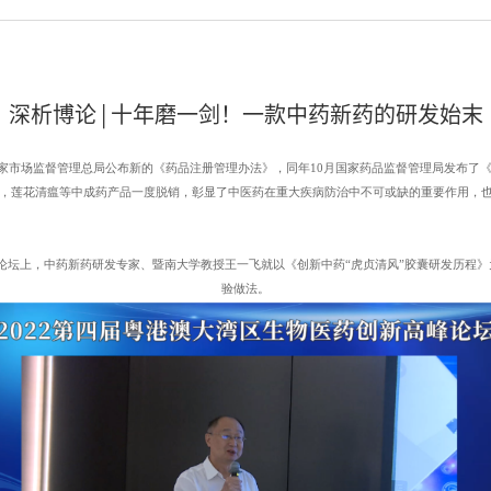
深析博论 | 十年磨一剑！一款中药新药的研发始末
，2020年3月30日，国家市场监督管理总局公布新的《药品注册管
年抗击新冠疫情的过程中，莲花清瘟等中成药产品一度脱销，彰显了中