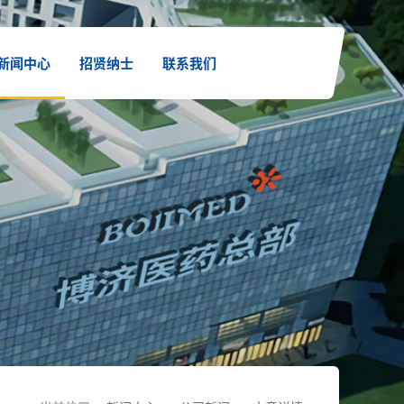
新闻中心
招贤纳士
联系我们